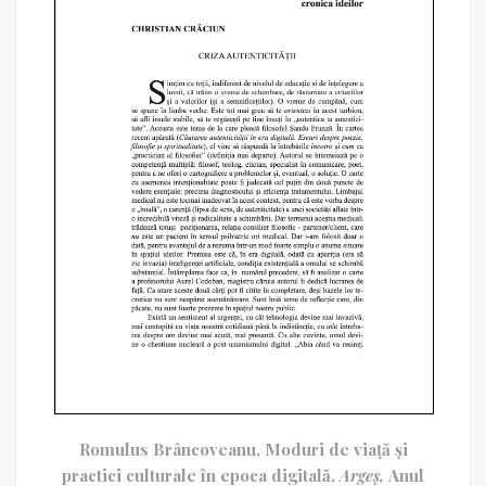
Romulus Brâncoveanu, Moduri de viață și
practici culturale în epoca digitală,
Argeș,
Anul