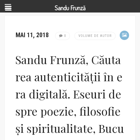
Sandu Frunză
MAI 11, 2018
0
VOLUME DE AUTOR
Sandu Frunză, Căuta
rea autenticității în e
ra digitală. Eseuri de
spre poezie, filosofie
și spiritualitate, Bucu