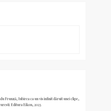
du Frunză, Iubirea ca un vis infinit dăruit unei clipe,
uresti: Editura Eikon, 2023.