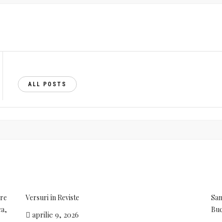
ALL POSTS
pre
Versuri în Reviste
San
ca,
Buc
aprilie 9, 2026