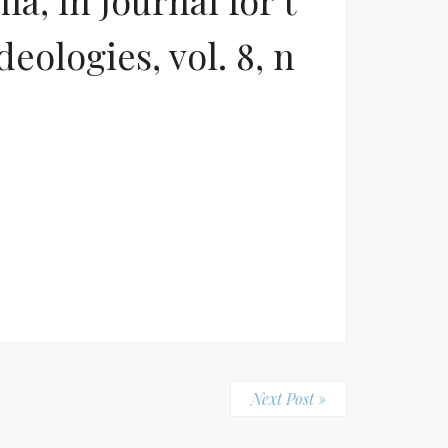
a, in Journal for t
eologies, vol. 8, n
Next Post »