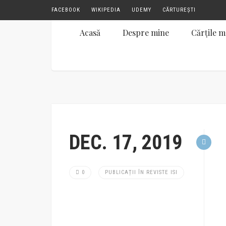
FACEBOOK
WIKIPEDIA
UDEMY
CĂRTUREȘTI
Acasă
Despre mine
Cărțile m
DEC. 17, 2019
0
PUBLICAȚII ÎN REVISTE ISI