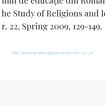
mul de educaţie din Români
he Study of Religions and Id
r. 22, Spring 2009, 129-149.
http://jsri.ro/ojs/index.php/jsri/article/view/336/335