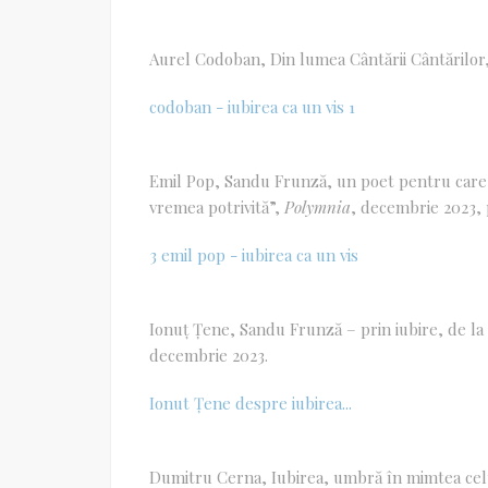
Aurel Codoban, Din lumea Cântării Cântărilor
codoban - iubirea ca un vis 1
Emil Pop, Sandu Frunză, un poet pentru care iub
vremea potrivită”,
Polymnia
, decembrie 2023, p
3 emil pop - iubirea ca un vis
Ionuț Țene, Sandu Frunză – prin iubire, de la f
decembrie 2023.
Ionut Țene despre iubirea...
Dumitru Cerna, Iubirea, umbră în mimtea cel