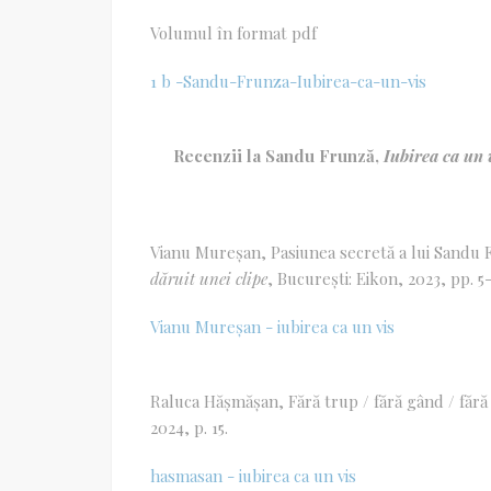
Volumul în format pdf
1 b -Sandu-Frunza-Iubirea-ca-un-vis
Recenzii la Sandu Frunză,
Iubirea ca un v
Vianu Mureșan, Pasiunea secretă a lui Sandu
d
ă
ruit unei clipe
, București: Eikon, 2023, pp. 5-
Vianu Mureșan - iubirea ca un vis
Raluca Hășmășan, Fără trup / fără gând / fără
2024, p. 15.
hasmasan - iubirea ca un vis