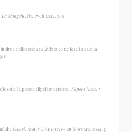
,
La Mongolu
, Nr. 17-18 2024, p. 6
irea e filosofie sau „iubita ce ne iese în cale la
. 6.
ilosofie la poezia clipei înveșnicite,
Napoca News
, 5
uilalt,
Ecouri
, Anul VI, Nr.11 (71) – 28 februarie 2024, p.