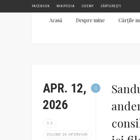
FACEBOOK
WIKIPEDIA
UDEMY
CĂRTUREȘTI
Acasă
Despre mine
Cărțile m
APR. 12,
Sandu
2026
andem
consil
0
VOLUME DE INTERVIURI