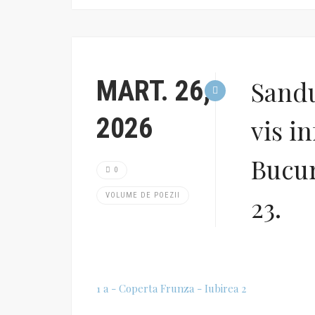
MART. 26,
Sandu
2026
vis in
Bucur
0
VOLUME DE POEZII
23.
1 a - Coperta Frunza - Iubirea 2